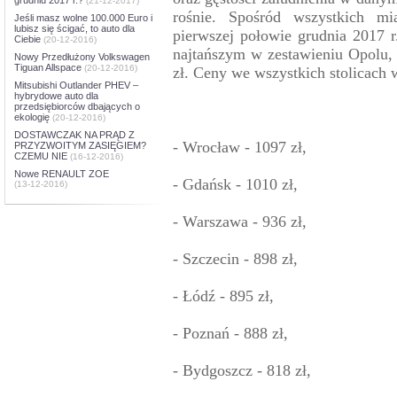
(21-12-2017)
rośnie. Spośród wszystkich mi
Jeśli masz wolne 100.000 Euro i
lubisz się ścigać, to auto dla
pierwszej połowie grudnia 2017 r
Ciebie
(20-12-2016)
najtańszym w zestawieniu Opolu, 
Nowy Przedłużony Volkswagen
Tiguan Allspace
(20-12-2016)
zł. Ceny we wszystkich stolicach 
Mitsubishi Outlander PHEV –
hybrydowe auto dla
przedsiębiorców dbających o
ekologię
(20-12-2016)
DOSTAWCZAK NA PRĄD Z
- Wrocław - 1097 zł,
PRZYZWOITYM ZASIĘGIEM?
CZEMU NIE
(16-12-2016)
Nowe RENAULT ZOE
- Gdańsk - 1010 zł,
(13-12-2016)
- Warszawa - 936 zł,
- Szczecin - 898 zł,
- Łódź - 895 zł,
- Poznań - 888 zł,
- Bydgoszcz - 818 zł,