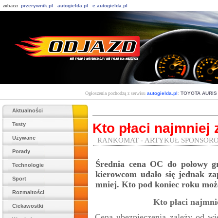
zobacz:
przerywnik.pl
autogielda.pl
e.autogielda.pl
Ogłoszenia pochodzą z serwisu
autogielda.pl
:
TOYOTA AURIS
Aktualności
Kto płaci najmniej
Testy
Używane
RANKOMAT - ARTYKUŁ SPONSOR
Porady
Średnia cena OC do połowy gr
Technologie
kierowcom udało się jednak za
Sport
mniej. Kto pod koniec roku może
Rozmaitości
Kto płaci najmni
Ciekawostki
Cena ubezpieczenia zależy od wi