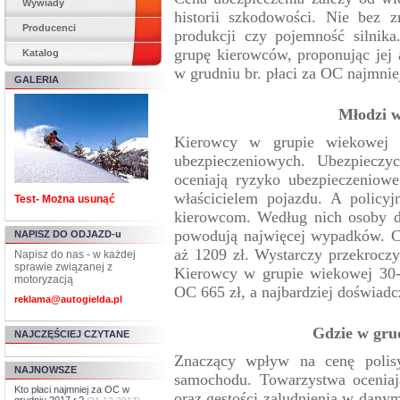
Wywiady
historii szkodowości. Nie bez 
Producenci
produkcji czy pojemność silnik
grupę kierowców, proponując jej 
Katalog
w grudniu br. płaci za OC najmnie
GALERIA
Młodzi w
Kierowcy w grupie wiekowej 1
ubezpieczeniowych. Ubezpieczyc
oceniają ryzyko ubezpieczeniow
właścicielem pojazdu. A policyj
Test- Można usunąć
kierowcom. Według nich osoby do
powodują najwięcej wypadków. C
NAPISZ DO ODJAZD-u
aż 1209 zł. Wystarczy przekroczy
Napisz do nas - w każdej
sprawie związanej z
Kierowcy w grupie wiekowej 30-5
motoryzacją
OC 665 zł, a najbardziej doświadcz
reklama@autogielda.pl
Gdzie w gru
NAJCZĘŚCIEJ CZYTANE
Znaczący wpływ na cenę polisy
NAJNOWSZE
samochodu. Towarzystwa oceniaj
Kto płaci najmniej za OC w
oraz gęstości zaludnienia w dany
grudniu 2017 r.?