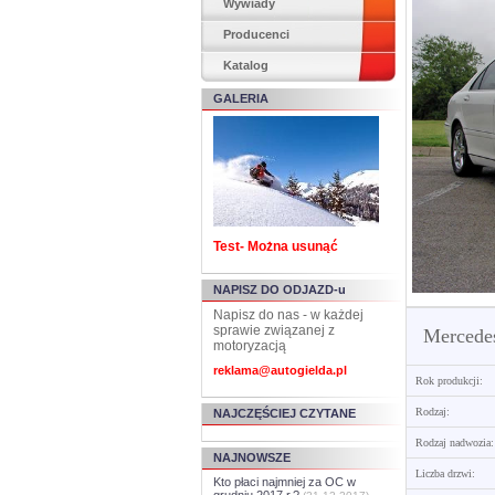
Wywiady
Producenci
Katalog
GALERIA
Test- Można usunąć
NAPISZ DO ODJAZD-u
Napisz do nas - w każdej
sprawie związanej z
Mercede
motoryzacją
reklama@autogielda.pl
Rok produkcji:
Rodzaj:
NAJCZĘŚCIEJ CZYTANE
Rodzaj nadwozia:
NAJNOWSZE
Liczba drzwi:
Kto płaci najmniej za OC w
grudniu 2017 r.?