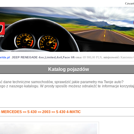
Czwart
elda.pl
:
JEEP RENEGADE 4xe,Limited,4x4,Face lift
cena:
69 900,00 PLN,
miejscowość:
Kamienna 
Katalog pojazdów
ć dane techniczne samochodów, sprawdzić jakie parametry ma Twoje auto?
ego z naszego katalogu. W prosty sposób możesz odnaleźć te informacje korzysta
MERCEDES
S 430
2003
S 430 4-MATIC
>
>>
>>
>>