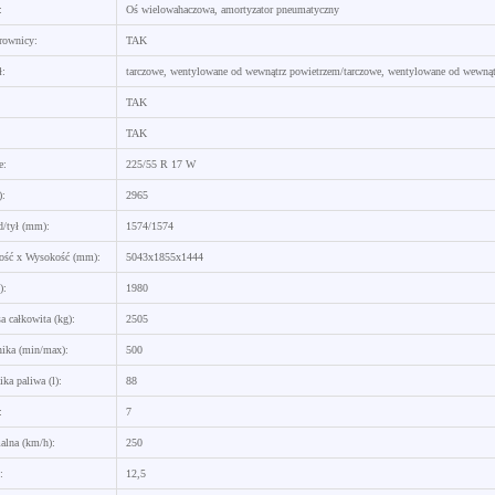
:
Oś wielowahaczowa, amortyzator pneumatyczny
rownicy:
TAK
ł:
tarczowe, wentylowane od wewnątrz powietrzem/tarczowe, wentylowane od wewnąt
TAK
TAK
e:
225/55 R 17 W
):
2965
d/tył (mm):
1574/1574
kość x Wysokość (mm):
5043x1855x1444
):
1980
a całkowita (kg):
2505
ika (min/max):
500
ka paliwa (l):
88
:
7
alna (km/h):
250
:
12,5