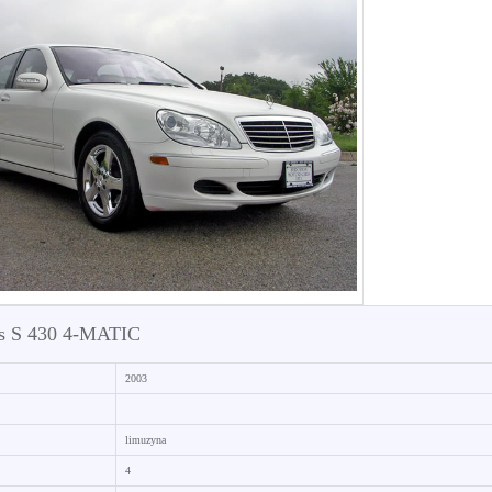
s S 430 4-MATIC
2003
limuzyna
4