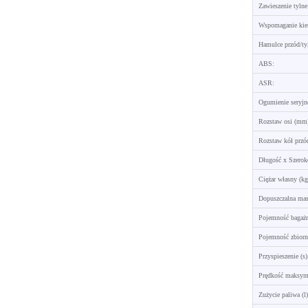
Zawieszenie tylne
Wspomaganie kie
Hamulce przód/ty
ABS:
ASR:
Ogumienie seryjn
Rozstaw osi (mm
Rozstaw kół przó
Długość x Szero
Ciężar własny (kg
Dopuszczalna mas
Pojemność bagażn
Pojemność zbiorni
Przyspieszenie (s)
Prędkość maksym
Zużycie paliwa (l)