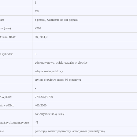
5
V8
ika:
z przodu, wzdłużnie do osi pojazdu
wa (ccm):
4266
 x skok tłoka:
89,9x84,0
:
 cylinder:
3
górnozaworowy, wałek rozrządu w głowicy
wtrysk wielopunktowy
etylina ołowiowa super, 98 oktanowa
-
KW)/Obr.:
279(205)/5750
towy/Obr.:
400/3000
na wszystkie koła, stały
nualnych/automatyczne:
-/5
nie:
podwójny wahacz poprzeczny, amortyzator pneumatyczny