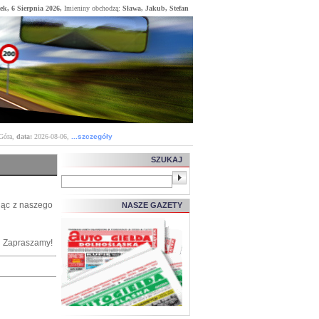
ek, 6 Sierpnia 2026,
Imieniny obchodzą:
Sława, Jakub, Stefan
Góra,
data:
2026-08-06
,
...szczegóły
SZUKAJ
jąc z naszego
NASZE GAZETY
Zapraszamy!