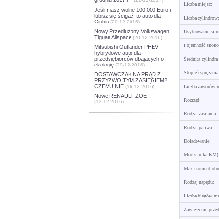
(21-12-2017)
Liczba miejsc:
Jeśli masz wolne 100.000 Euro i
lubisz się ścigać, to auto dla
Liczba cylindrów:
Ciebie
(20-12-2016)
Nowy Przedłużony Volkswagen
Usytuowanie siln
Tiguan Allspace
(20-12-2016)
Pojemność skoko
Mitsubishi Outlander PHEV –
hybrydowe auto dla
przedsiębiorców dbających o
Średnica cylindra
ekologię
(20-12-2016)
Stopień sprężania
DOSTAWCZAK NA PRĄD Z
PRZYZWOITYM ZASIĘGIEM?
CZEMU NIE
(16-12-2016)
Liczba zaworów na
Nowe RENAULT ZOE
Rozrząd:
(13-12-2016)
Rodzaj zasilania:
Rodzaj paliwa:
Doładowanie:
Moc silnika KM(
Max moment obro
Rodzaj napędu:
Liczba biegów ma
Zawieszenie przed