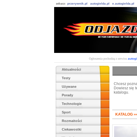
zobacz:
przerywnik.pl
autogielda.pl
e.autogielda.pl
Ogłoszenia pochodzą z serwisu
autogi
Aktualności
Testy
Chcesz pozna
Używane
Dowiesz się t
katalogu.
Porady
Technologie
Sport
KATALOG
>
Rozmaitości
Ciekawostki