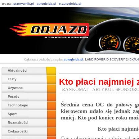
zobacz:
przerywnik.pl
autogielda.pl
e.autogielda.pl
Ogłoszenia pochodzą z serwisu
autogielda.pl
:
LAND ROVER DISCOVERY 240KM,4
Aktualności
Kto płaci najmniej
Testy
Używane
RANKOMAT - ARTYKUŁ SPONSOR
Porady
Średnia cena OC do połowy gr
Technologie
kierowcom udało się jednak za
Sport
mniej. Kto pod koniec roku może
Rozmaitości
Kto płaci najmni
Ciekawostki
Cena ubezpieczenia zależy od wi