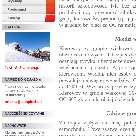
Wywiady
historii szkodowości. Nie bez 
Producenci
produkcji czy pojemność silnik
grupę kierowców, proponując jej 
Katalog
w grudniu br. płaci za OC najmnie
GALERIA
Młodzi w
Kierowcy w grupie wiekowej 1
ubezpieczeniowych. Ubezpieczyc
oceniają ryzyko ubezpieczeniow
właścicielem pojazdu. A policyj
Test- Można usunąć
kierowcom. Według nich osoby do
powodują najwięcej wypadków. C
NAPISZ DO ODJAZD-u
aż 1209 zł. Wystarczy przekroczy
Napisz do nas - w każdej
sprawie związanej z
Kierowcy w grupie wiekowej 30-5
motoryzacją
OC 665 zł, a najbardziej doświadcz
reklama@autogielda.pl
Gdzie w gru
NAJCZĘŚCIEJ CZYTANE
Znaczący wpływ na cenę polisy
NAJNOWSZE
samochodu. Towarzystwa oceniaj
Kto płaci najmniej za OC w
oraz gęstości zaludnienia w dany
grudniu 2017 r.?