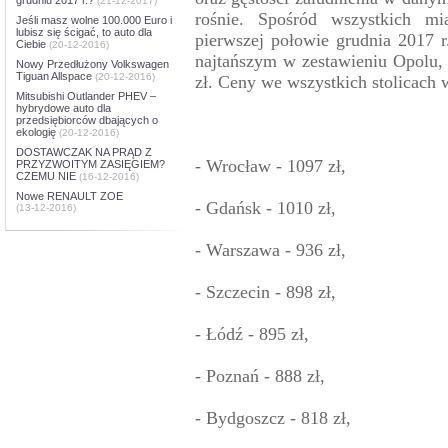
(21-12-2017)
rośnie. Spośród wszystkich mi
Jeśli masz wolne 100.000 Euro i
lubisz się ścigać, to auto dla
pierwszej połowie grudnia 2017 r
Ciebie
(20-12-2016)
najtańszym w zestawieniu Opolu, 
Nowy Przedłużony Volkswagen
Tiguan Allspace
(20-12-2016)
zł. Ceny we wszystkich stolicach 
Mitsubishi Outlander PHEV –
hybrydowe auto dla
przedsiębiorców dbających o
ekologię
(20-12-2016)
DOSTAWCZAK NA PRĄD Z
- Wrocław - 1097 zł,
PRZYZWOITYM ZASIĘGIEM?
CZEMU NIE
(16-12-2016)
Nowe RENAULT ZOE
- Gdańsk - 1010 zł,
(13-12-2016)
- Warszawa - 936 zł,
- Szczecin - 898 zł,
- Łódź - 895 zł,
- Poznań - 888 zł,
- Bydgoszcz - 818 zł,