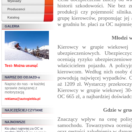
Wywiady
historii szkodowości. Nie bez 
Producenci
produkcji czy pojemność silnik
grupę kierowców, proponując jej 
Katalog
w grudniu br. płaci za OC najmnie
GALERIA
Młodzi w
Kierowcy w grupie wiekowej 1
ubezpieczeniowych. Ubezpieczyc
oceniają ryzyko ubezpieczeniow
właścicielem pojazdu. A policyj
Test- Można usunąć
kierowcom. Według nich osoby do
powodują najwięcej wypadków. C
NAPISZ DO ODJAZD-u
aż 1209 zł. Wystarczy przekroczy
Napisz do nas - w każdej
sprawie związanej z
Kierowcy w grupie wiekowej 30-5
motoryzacją
OC 665 zł, a najbardziej doświadcz
reklama@autogielda.pl
Gdzie w gru
NAJCZĘŚCIEJ CZYTANE
Znaczący wpływ na cenę polisy
NAJNOWSZE
samochodu. Towarzystwa oceniaj
Kto płaci najmniej za OC w
oraz gęstości zaludnienia w dany
grudniu 2017 r.?