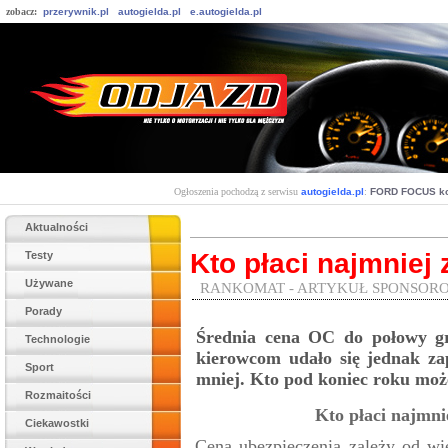
zobacz:
przerywnik.pl
autogielda.pl
e.autogielda.pl
Ogłoszenia pochodzą z serwisu
autogielda.pl
:
FORD FOCUS k
Aktualności
Kto płaci najmniej
Testy
Używane
RANKOMAT - ARTYKUŁ SPONSOR
Porady
Średnia cena OC do połowy gr
Technologie
kierowcom udało się jednak za
Sport
mniej. Kto pod koniec roku może
Rozmaitości
Kto płaci najmni
Ciekawostki
Cena ubezpieczenia zależy od wi