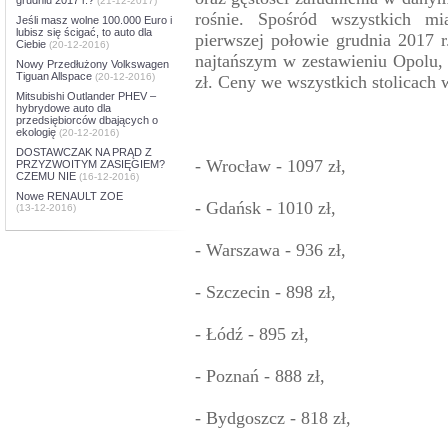
(21-12-2017)
rośnie. Spośród wszystkich mi
Jeśli masz wolne 100.000 Euro i
lubisz się ścigać, to auto dla
pierwszej połowie grudnia 2017 r
Ciebie
(20-12-2016)
najtańszym w zestawieniu Opolu, 
Nowy Przedłużony Volkswagen
Tiguan Allspace
(20-12-2016)
zł. Ceny we wszystkich stolicach 
Mitsubishi Outlander PHEV –
hybrydowe auto dla
przedsiębiorców dbających o
ekologię
(20-12-2016)
DOSTAWCZAK NA PRĄD Z
- Wrocław - 1097 zł,
PRZYZWOITYM ZASIĘGIEM?
CZEMU NIE
(16-12-2016)
Nowe RENAULT ZOE
- Gdańsk - 1010 zł,
(13-12-2016)
- Warszawa - 936 zł,
- Szczecin - 898 zł,
- Łódź - 895 zł,
- Poznań - 888 zł,
- Bydgoszcz - 818 zł,