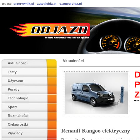
zobacz:
przerywnik.pl
autogielda.pl
e.autogielda.pl
Aktualności
Aktualności
D
Testy
Używane
Porady
Z
Technologie
Sport
Rozmaitości
Ciekawostki
Renault Kangoo elektryczny
Wywiady