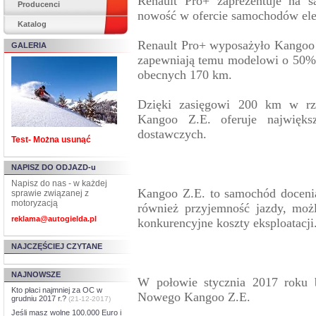
Renault Pro+ zaprezentuje na s
Producenci
nowość w ofercie samochodów ele
Katalog
Renault Pro+ wyposażyło Kangoo 
GALERIA
zapewniają temu modelowi o 50% 
obecnych 170 km.
Dzięki zasięgowi 200 km w rz
Kangoo Z.E. oferuje najwięk
dostawczych.
Test- Można usunąć
NAPISZ DO ODJAZD-u
Napisz do nas - w każdej
Kangoo Z.E. to samochód doceni
sprawie związanej z
motoryzacją
również przyjemność jazdy, moż
reklama@autogielda.pl
konkurencyjne koszty eksploatacji
NAJCZĘŚCIEJ CZYTANE
NAJNOWSZE
W połowie stycznia 2017 roku b
Kto płaci najmniej za OC w
Nowego Kangoo Z.E.
grudniu 2017 r.?
(21-12-2017)
Jeśli masz wolne 100.000 Euro i