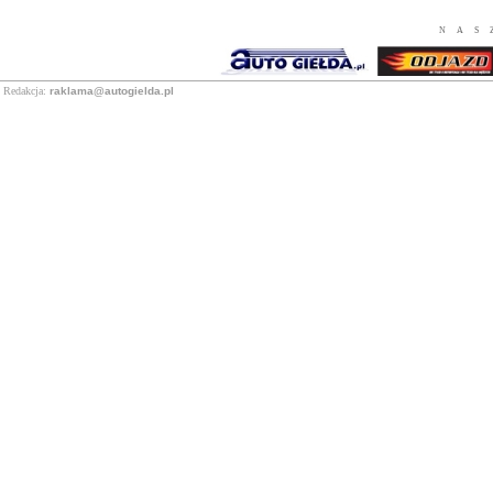
NAS
Redakcja:
raklama@autogielda.pl