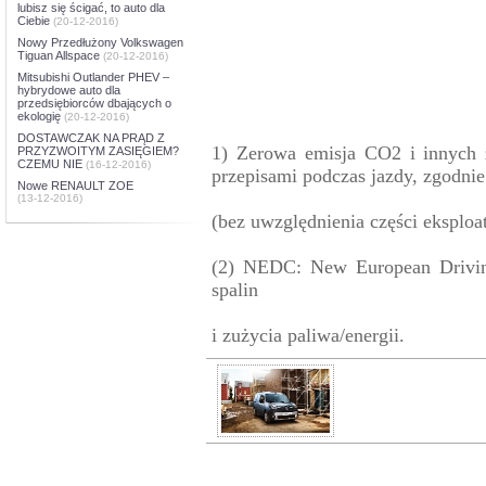
lubisz się ścigać, to auto dla
Ciebie
(20-12-2016)
Nowy Przedłużony Volkswagen
Tiguan Allspace
(20-12-2016)
Mitsubishi Outlander PHEV –
hybrydowe auto dla
przedsiębiorców dbających o
ekologię
(20-12-2016)
DOSTAWCZAK NA PRĄD Z
1) Zerowa emisja CO2 i innych 
PRZYZWOITYM ZASIĘGIEM?
CZEMU NIE
(16-12-2016)
przepisami podczas jazdy, zgodn
Nowe RENAULT ZOE
(13-12-2016)
(bez uwzględnienia części eksploa
(2) NEDC: New European Driving
spalin
i zużycia paliwa/energii.