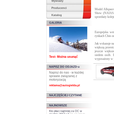
Wywiady
Producenci
Model Allspace 
Show (NAIAS, 8
Katalog
sprzedaży kolej
GALERIA
Europejska wer
rynkach Chin or
Jak wskazuje na
większą przestr
jeszcze większ
siedem osób. 
Test- Można usunąć
wyposażony w p
NAPISZ DO ODJAZD-u
Napisz do nas - w każdej
sprawie związanej z
motoryzacją
reklama@autogielda.pl
NAJCZĘŚCIEJ CZYTANE
NAJNOWSZE
Kto płaci najmniej za OC w
grudniu 2017 r.?