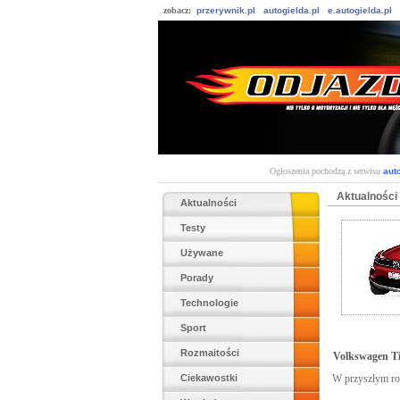
zobacz:
przerywnik.pl
autogielda.pl
e.autogielda.pl
Ogłoszenia pochodzą z serwisu
auto
Aktualności
Aktualności
Testy
Używane
Porady
Technologie
Sport
Rozmaitości
Volkswagen Ti
Ciekawostki
W przyszłym ro