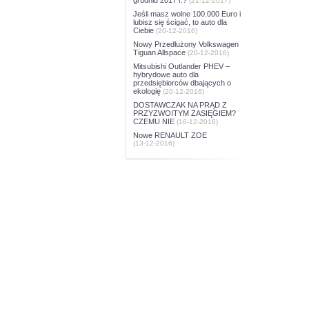
(21-12-2017)
Jeśli masz wolne 100.000 Euro i
lubisz się ścigać, to auto dla
Ciebie
(20-12-2016)
Nowy Przedłużony Volkswagen
Tiguan Allspace
(20-12-2016)
Mitsubishi Outlander PHEV –
hybrydowe auto dla
przedsiębiorców dbających o
ekologię
(20-12-2016)
DOSTAWCZAK NA PRĄD Z
PRZYZWOITYM ZASIĘGIEM?
CZEMU NIE
(16-12-2016)
Nowe RENAULT ZOE
(13-12-2016)