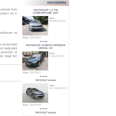
OGŁOSZENIA
 American Auto
VW PASSAT 1.4 TSI
 pojawi się w
COMFORTLINE ASO
cena:
39 999,00 PLN
przedawane na
data:
2026-08-07
o za tym idzie
VW PASSAT SYNDYK SPRZEDA
tem będą mieli
UDZIAŁ 1/2
 przewieźć aż
cena:
zie mógł być
1 450,00 PLN
data:
2026-08-07
VW GOLF kombi
cena:
101 106,00 PLN
data:
2026-08-06
VW GOLF kombi