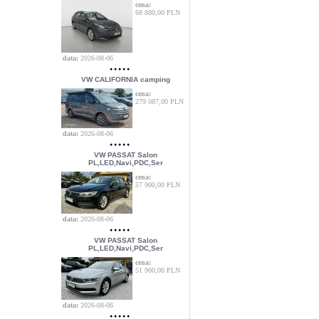
cena:
68 880,00 PLN
data:
2026-08-06
VW CALIFORNIA camping
cena:
279 087,00 PLN
data:
2026-08-06
VW PASSAT Salon
PL,LED,Navi,PDC,Ser
cena:
57 900,00 PLN
data:
2026-08-06
VW PASSAT Salon
PL,LED,Navi,PDC,Ser
cena:
51 900,00 PLN
data:
2026-08-06