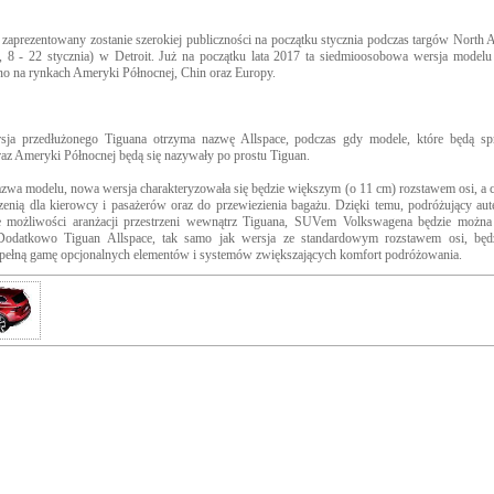
zaprezentowany zostanie szerokiej publiczności na początku stycznia podczas targów North
 - 22 stycznia) w Detroit. Już na początku lata 2017 ta siedmioosobowa wersja modelu
no na rynkach Ameryki Północnej, Chin oraz Europy.
sja przedłużonego Tiguana otrzyma nazwę Allspace, podczas gdy modele, które będą s
az Ameryki Północnej będą się nazywały po prostu Tiguan.
zwa modelu, nowa wersja charakteryzowała się będzie większym (o 11 cm) rozstawem osi, a c
zenią dla kierowcy i pasażerów oraz do przewiezienia bagażu. Dzięki temu, podróżujący au
e możliwości aranżacji przestrzeni wewnątrz Tiguana, SUVem Volkswagena będzie można
Dodatkowo Tiguan Allspace, tak samo jak wersja ze standardowym rozstawem osi, będ
ełną gamę opcjonalnych elementów i systemów zwiększających komfort podróżowania.