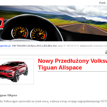
Piątek,
gielda.pl
:
VW TIGUAN Lift,Navi,ACC,LED,Blis,Gw
cena:
87 900,00 PLN,
miejscowość:
Kamienna Gó
Nowy Przedłużony Volk
Tiguan Allspace
guan Allspace
ku Volkswagen wprowadzi na rynek nową, większą wersję swojego najpopularniejszego SUVa