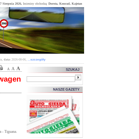
 7 Sierpnia 2026,
Imieniny obchodzą:
Dorota, Konrad, Kajetan
ra,
data:
2026-08-06
,
...szczegóły
A
A
A
SZUKAJ
swagen
NASZE GAZETY
 - Tiguana.