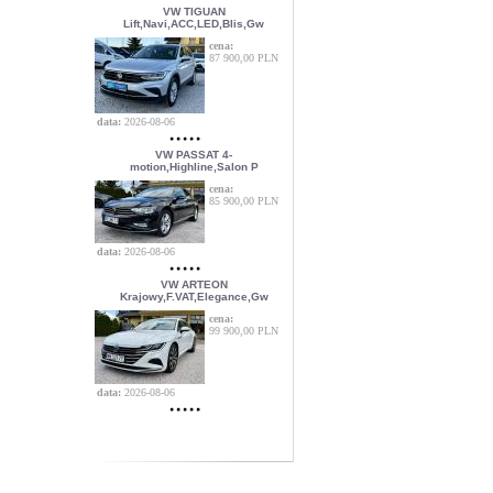
VW TIGUAN
Lift,Navi,ACC,LED,Blis,Gw
cena:
87 900,00 PLN
data:
2026-08-06
VW PASSAT 4-
motion,Highline,Salon P
cena:
85 900,00 PLN
data:
2026-08-06
VW ARTEON
Krajowy,F.VAT,Elegance,Gw
cena:
99 900,00 PLN
data:
2026-08-06