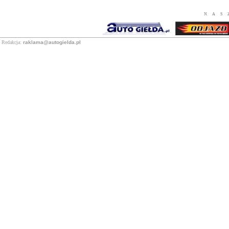
NAS
Redakcja:
raklama@autogielda.pl