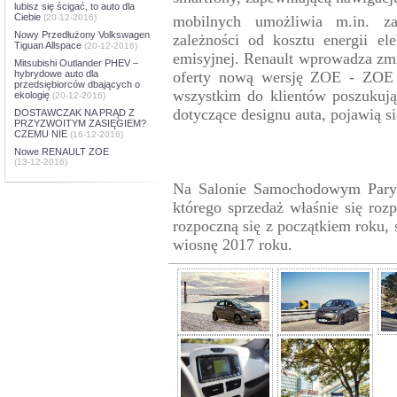
lubisz się ścigać, to auto dla
Ciebie
(20-12-2016)
mobilnych umożliwia m.in. z
Nowy Przedłużony Volkswagen
zależności od kosztu energii el
Tiguan Allspace
(20-12-2016)
emisyjnej. Renault wprowadza z
Mitsubishi Outlander PHEV –
hybrydowe auto dla
oferty nową wersję ZOE - ZO
przedsiębiorców dbających o
wszystkim do klientów poszukuj
ekologię
(20-12-2016)
dotyczące designu auta, pojawią 
DOSTAWCZAK NA PRĄD Z
PRZYZWOITYM ZASIĘGIEM?
CZEMU NIE
(16-12-2016)
Nowe RENAULT ZOE
(13-12-2016)
Na Salonie Samochodowym Pary
którego sprzedaż właśnie się r
rozpoczną się z początkiem roku,
wiosnę 2017 roku.