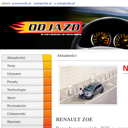
zobacz:
przerywnik.pl
autogielda.pl
e.autogielda.pl
Aktualności
Aktualności
N
Testy
Używane
Porady
Technologie
Sport
Rozmaitości
Ciekawostki
RENAULT ZOE
Wywiady