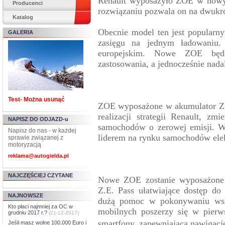
Renault wyposażyło ZOE w nowy 
Producenci
rozwiązaniu pozwala on na dwukr
Katalog
Obecnie model ten jest popular
GALERIA
zasięgu na jednym ładowaniu
europejskim. Nowe ZOE będz
zastosowania, a jednocześnie nada
Test- Można usunąć
ZOE wyposażone w akumulator Z.
realizacji strategii Renault, zm
NAPISZ DO ODJAZD-u
samochodów o zerowej emisji. Wa
Napisz do nas - w każdej
liderem na rynku samochodów ele
sprawie związanej z
motoryzacją
reklama@autogielda.pl
NAJCZĘŚCIEJ CZYTANE
Nowe ZOE zostanie wyposażone w
Z.E. Pass ułatwiające dostęp do
NAJNOWSZE
dużą pomoc w pokonywaniu wszel
Kto płaci najmniej za OC w
mobilnych poszerzy się w pierw
grudniu 2017 r.?
(21-12-2017)
smartfony, zapewniającą nawigację 
Jeśli masz wolne 100.000 Euro i