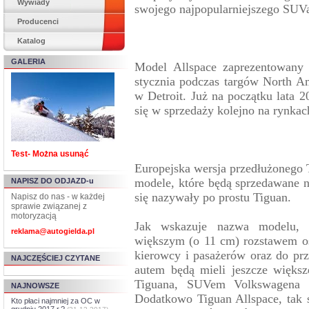
Wywiady
swojego najpopularniejszego SUVa
Producenci
Katalog
GALERIA
Model Allspace zaprezentowany z
stycznia podczas targów North A
w Detroit. Już na początku lata 
się w sprzedaży kolejno na rynka
Test- Można usunąć
Europejska wersja przedłużonego 
modele, które będą sprzedawane 
NAPISZ DO ODJAZD-u
się nazywały po prostu Tiguan.
Napisz do nas - w każdej
sprawie związanej z
motoryzacją
Jak wskazuje nazwa modelu, n
reklama@autogielda.pl
większym (o 11 cm) rozstawem osi
kierowcy i pasażerów oraz do prz
NAJCZĘŚCIEJ CZYTANE
autem będą mieli jeszcze większ
Tiguana, SUVem Volkswagena 
NAJNOWSZE
Dodatkowo Tiguan Allspace, tak
Kto płaci najmniej za OC w
grudniu 2017 r.?