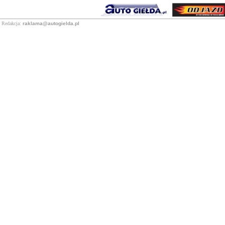
Redakcja:
raklama@autogielda.pl