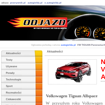
zobacz:
przerywnik.pl
autogielda.pl
e.autogielda.pl
Ogłoszenia pochodzą z serwisu
autogielda.pl
:
VW TIGUAN Panorama-H
Aktualności
Aktualności
N
Testy
Używane
V
Porady
A
Technologie
Sport
Rozmaitości
Volkswagen Tiguan Allspace
Ciekawostki
W przyszłym roku Volkswagen 