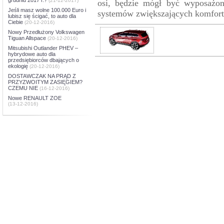
(21-12-2017)
osi, będzie mógł być wyposażo
Jeśli masz wolne 100.000 Euro i
systemów zwiększających komfort
lubisz się ścigać, to auto dla
Ciebie
(20-12-2016)
Nowy Przedłużony Volkswagen
Tiguan Allspace
(20-12-2016)
Mitsubishi Outlander PHEV –
hybrydowe auto dla
przedsiębiorców dbających o
ekologię
(20-12-2016)
DOSTAWCZAK NA PRĄD Z
PRZYZWOITYM ZASIĘGIEM?
CZEMU NIE
(16-12-2016)
Nowe RENAULT ZOE
(13-12-2016)